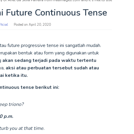
 of Ariel da Silva Parreira from freeimages.com and it's free to use
Future Continuous Tense
ficial
Posted on
April 20, 2020
tau future progressive tense ini sangatlah mudah.
merupakan bentuk atau form yang digunakan untuk
ng
akan sedang terjadi pada waktu tertentu
ya,
aksi atau perbuatan tersebut sudah atau
 ketika itu.
tinuous tense berikut ini:
ep triono?
0 p.m.
urb you at that time.