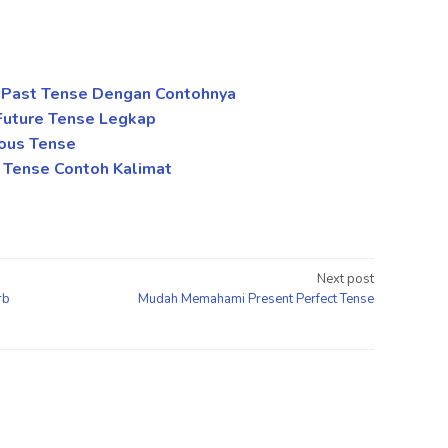
 Past Tense Dengan Contohnya
 Future Tense Legkap
uous Tense
 Tense Contoh Kalimat
Next post
rb
Mudah Memahami Present Perfect Tense