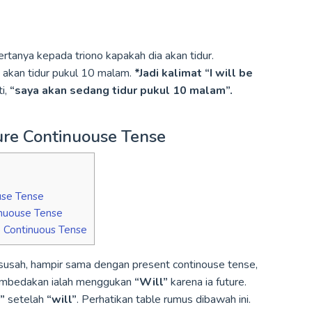
ertanya kepada triono kapakah dia akan tidur.
 akan tidur pukul 10 malam.
*Jadi kalimat “I will be
i,
“saya akan sedang tidur pukul 10 malam”.
e Continuouse Tense
se Tense
inuouse Tense
 Continuous Tense
susah, hampir sama dengan present continouse tense,
membedakan ialah menggukan
“Will”
karena ia future.
”
setelah
“will”
. Perhatikan table rumus dibawah ini.