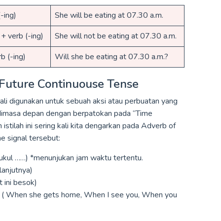
(-ing)
She will be eating at 07.30 a.m.
 + verb (-ing)
She will not be eating at 07.30 a.m.
b (-ing)
Will she be eating at 07.30 a.m.?
 Future Continuouse Tense
gkali digunakan untuk sebuah aksi atau perbuatan yang
 dimasa depan dengan berpatokan pada “Time
stilah ini sering kali kita dengarkan pada Adverb of
me signal tersebut:
pukul ……) *menunjukan jam waktu tertentu.
anjutnya)
 ini besok)
 ( When she gets home, When I see you, When you