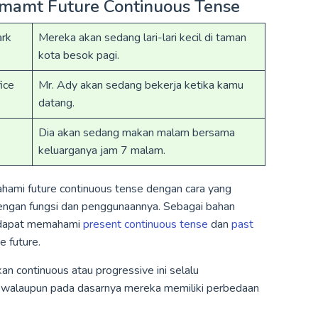
mamt Future Continuous Tense
ark
Mereka akan sedang lari-lari kecil di taman
kota besok pagi.
ice
Mr. Ady akan sedang bekerja ketika kamu
datang.
Dia akan sedang makan malam bersama
keluarganya jam 7 malam.
hami future continuous tense dengan cara yang
engan fungsi dan penggunaannya. Sebagai bahan
a dapat memahami
present continuous tense
dan
past
e future.
n continuous atau progressive ini selalu
 walaupun pada dasarnya mereka memiliki perbedaan