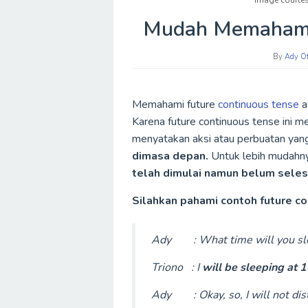
Image courtesy
Mudah Memahami 
By
Ady Of
Memahami future
continuous tense
a
Karena future continuous tense ini 
menyatakan aksi atau perbuatan ya
dimasa depan.
Untuk lebih mudahn
telah dimulai namun belum selesai
Silahkan pahami contoh future con
Ady : What time will you sle
Triono : I
will be sleeping at 1
Ady : Okay, so, I will not dist