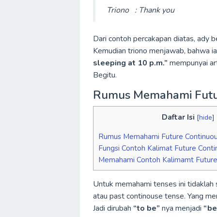
Triono : Thank you
Dari contoh percakapan diatas, ady b
Kemudian triono menjawab, bahwa ia
sleeping at 10 p.m.”
mempunyai art
Begitu.
Rumus Memahami Futur
Daftar Isi
[
hide
]
Rumus Memahami Future Continuou
Fungsi Contoh Kalimat Future Cont
Memahami Contoh Kalimamt Future
Untuk memahami tenses ini tidaklah 
atau past continouse tense. Yang 
Jadi dirubah
“to be”
nya menjadi
“be