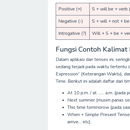
Positive (+)
S + will be + verb 
Negative (-)
S + will + not + be
Introgative (?)
Will + S + be + ver
Fungsi Contoh Kalimat
Dalam aplikasi dari tenses ini, serin
sedang terjadi pada waktu tertentu
Expression” (Keterangan Waktu), dan i
Time. Berikut ini adalah daftar dari ti
At 10 p.m. / at …… a.m. (pada 
Next summer (musim panas sel
This time tommorow (pada saat
When + Simple Present Tense
arrive… etc).