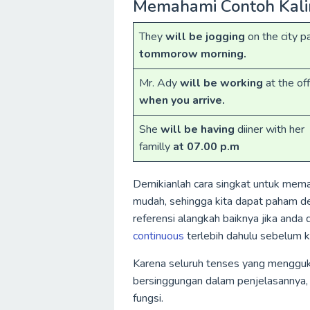
Memahami Contoh Kali
They
will be jogging
on the city p
tommorow morning.
Mr. Ady
will be working
at the off
when you arrive.
She
will be having
diiner with her
familly
at 07.00 p.m
Demikianlah cara singkat untuk mema
mudah, sehingga kita dapat paham d
referensi alangkah baiknya jika and
continuous
terlebih dahulu sebelum k
Karena seluruh tenses yang mengguka
bersinggungan dalam penjelasannya,
fungsi.