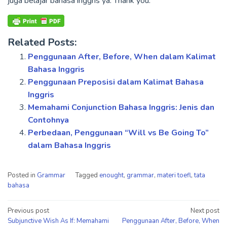
juga belajar bahasa inggris ya. Thank you.
Related Posts:
Penggunaan After, Before, When dalam Kalimat
Bahasa Inggris
Penggunaan Preposisi dalam Kalimat Bahasa
Inggris
Memahami Conjunction Bahasa Inggris: Jenis dan
Contohnya
Perbedaan, Penggunaan “Will vs Be Going To”
dalam Bahasa Inggris
Posted in
Grammar
Tagged
enought
,
grammar
,
materi toefl
,
tata
bahasa
Post
Previous post
Next post
Subjunctive Wish As If: Memahami
Penggunaan After, Before, When
navigation