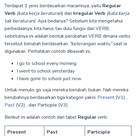
Terdapat 2 jenis berdasarkan macamnya, yaitu
Regular
Verb
(kata kerja beraturan
) dan
Irregular Verb
(kata kerja
tak beraturan).
Apa bedanya? Sebelum kita mengetahui
perbedaanya, kita harus tau dulu fungsi dari VERB,
sebetulnya ini adalah bentuk perubahan VERB dimana verbs
tersebut berubah berdasarkan
“keterangan waktu”
saat ia
digunakan. Perhatikan contoh dibawah ini,
I go to school every morning.
I went to school yersterday
I have gone to school just now.
Untuk menulis go saja mereka berubah, bukan. Nah mereka
berubahnya berdasarkan tiga kategori yakni:
Present
(V1) ,
Past
(V2) , dan Participle (V3).
Berikut ini adalah contoh dari tabel
Regular
verb:
Present
Past
Participle