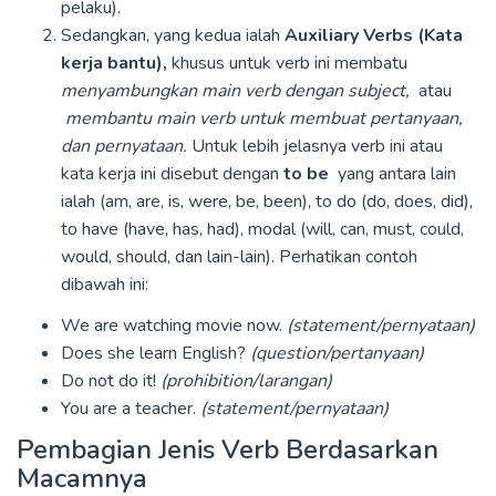
pelaku).
Sedangkan, yang kedua ialah
Auxiliary Verbs (Kata
kerja bantu),
khusus untuk verb ini membatu
menyambungkan main verb dengan subject,
atau
membantu main verb untuk membuat pertanyaan,
dan pernyataan.
Untuk lebih jelasnya verb ini atau
kata kerja ini disebut dengan
to be
yang antara lain
ialah (am, are, is, were, be, been), to do (do, does, did),
to have (have, has, had), modal (will, can, must, could,
would, should, dan lain-lain). Perhatikan contoh
dibawah ini:
We are watching movie now.
(statement/pernyataan)
Does she learn English?
(question/pertanyaan)
Do not do it!
(prohibition/larangan)
You are a teacher.
(statement/pernyataan)
Pembagian Jenis Verb Berdasarkan
Macamnya