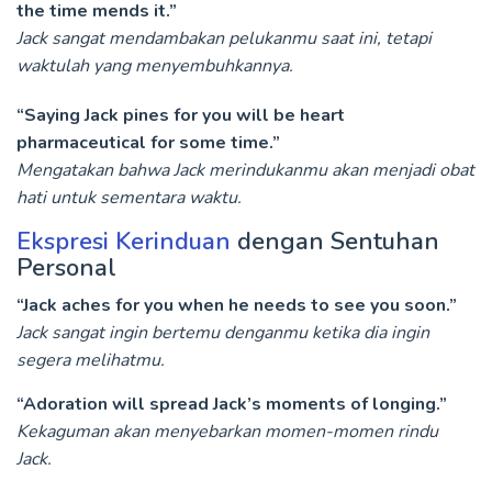
the time mends it.”
Jack sangat mendambakan pelukanmu saat ini, tetapi
waktulah yang menyembuhkannya.
“Saying Jack pines for you will be heart
pharmaceutical for some time.”
Mengatakan bahwa Jack merindukanmu akan menjadi obat
hati untuk sementara waktu.
Ekspresi Kerinduan
dengan Sentuhan
Personal
“Jack aches for you when he needs to see you soon.”
Jack sangat ingin bertemu denganmu ketika dia ingin
segera melihatmu.
“Adoration will spread Jack’s moments of longing.”
Kekaguman akan menyebarkan momen-momen rindu
Jack.