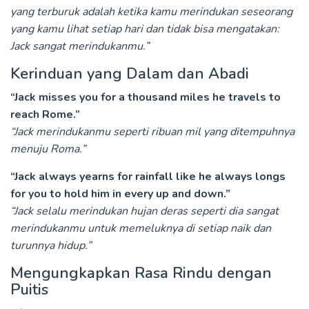
yang terburuk adalah ketika kamu merindukan seseorang
yang kamu lihat setiap hari dan tidak bisa mengatakan:
Jack sangat merindukanmu.”
Kerinduan yang Dalam dan Abadi
“Jack misses you for a thousand miles he travels to
reach Rome.”
“Jack merindukanmu seperti ribuan mil yang ditempuhnya
menuju Roma.”
“Jack always yearns for rainfall like he always longs
for you to hold him in every up and down.”
“Jack selalu merindukan hujan deras seperti dia sangat
merindukanmu untuk memeluknya di setiap naik dan
turunnya hidup.”
Mengungkapkan Rasa Rindu dengan
Puitis