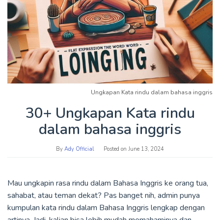
Ungkapan Kata rindu dalam bahasa inggris
30+ Ungkapan Kata rindu
dalam bahasa inggris
By
Ady Official
Posted on
June 13, 2024
Mau ungkapin rasa rindu dalam Bahasa Inggris ke orang tua,
sahabat, atau teman dekat? Pas banget nih, admin punya
kumpulan kata rindu dalam Bahasa Inggris lengkap dengan
artinya. Jadi, kalian bisa lebih mudah memahaminya dan