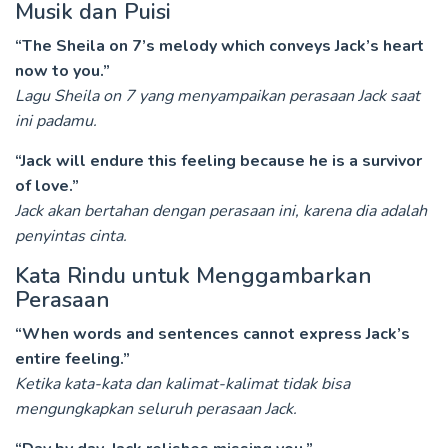
Musik dan Puisi
“The Sheila on 7’s melody which conveys Jack’s heart
now to you.”
Lagu Sheila on 7 yang menyampaikan perasaan Jack saat
ini padamu.
“Jack will endure this feeling because he is a survivor
of love.”
Jack akan bertahan dengan perasaan ini, karena dia adalah
penyintas cinta.
Kata Rindu untuk Menggambarkan
Perasaan
“When words and sentences cannot express Jack’s
entire feeling.”
Ketika kata-kata dan kalimat-kalimat tidak bisa
mengungkapkan seluruh perasaan Jack.