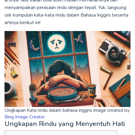
menyampaikan perasaan rindu dengan tepat. Yuk, langsung
cek kumpulan kata-kata rindu dalam Bahasa Inggris beserta
artinya berikut ini!
Ungkapan Kata rindu dalam bahasa inggris image created by
Bing Image Creator
Ungkapan Rindu yang Menyentuh Hati