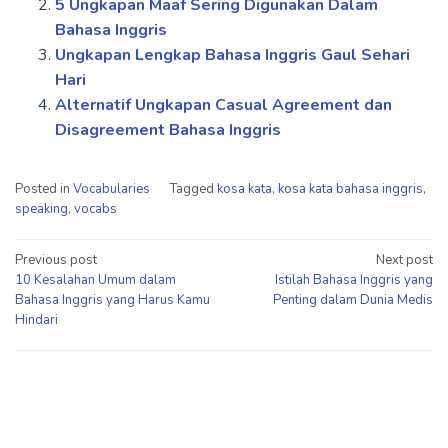
5 Ungkapan Maaf Sering Digunakan Dalam
Bahasa Inggris
Ungkapan Lengkap Bahasa Inggris Gaul Sehari
Hari
Alternatif Ungkapan Casual Agreement dan
Disagreement Bahasa Inggris
Posted in
Vocabularies
Tagged
kosa kata
,
kosa kata bahasa inggris
,
speaking
,
vocabs
Post
Previous post
Next post
10 Kesalahan Umum dalam
Istilah Bahasa Inggris yang
navigation
Bahasa Inggris yang Harus Kamu
Penting dalam Dunia Medis
Hindari