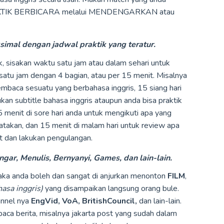
PRAKTIK BERBICARA melalui MENDENGARKAN atau
imal dengan jadwal praktik yang teratur.
, sisakan waktu satu jam atau dalam sehari untuk
atu jam dengan 4 bagian, atau per 15 menit. Misalnya
embaca sesuatu yang berbahasa inggris, 15 siang hari
n subtitle bahasa inggris ataupun anda bisa praktik
menit di sore hari anda untuk mengikuti apa yang
atakan, dan 15 menit di malam hari untuk review apa
ut dan lakukan pengulangan.
r, Menulis, Bernyanyi, Games, dan lain-lain.
aka anda boleh dan sangat di anjurkan menonton
FILM
,
asa inggris)
yang disampaikan langsung orang bule.
annel nya
EngVid, VoA, BritishCouncil,
dan lain-lain.
ca berita, misalnya jakarta post yang sudah dalam