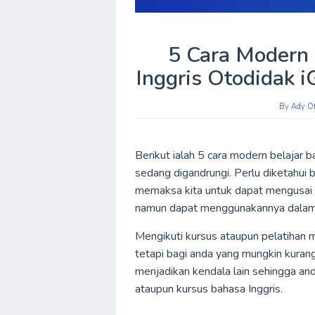
5 Cara Modern 
Inggris Otodidak 
By
Ady Of
Berikut ialah 5 cara modern belajar ba
sedang digandrungi. Perlu diketahui 
memaksa kita untuk dapat mengusai 
namun dapat menggunakannya dalam pra
Mengikuti kursus ataupun pelatihan 
tetapi bagi anda yang mungkin kuran
menjadikan kendala lain sehingga and
ataupun kursus bahasa Inggris.