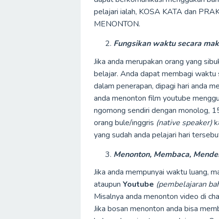
pelajari ialah, KOSA KATA dan 
MENONTON.
Fungsikan waktu secara maks
Jika anda merupakan orang yang sibuk
belajar. Anda dapat membagi waktu s
dalam penerapan, dipagi hari anda m
anda menonton film youtube mengguka
ngomong sendiri dengan monolog, 15 
orang bule/inggris
(native speaker)
k
yang sudah anda pelajari hari terseb
Menonton, Membaca, Mendenga
Jika anda mempunyai waktu luang, m
ataupun
Youtube
(pembelajaran bah
Misalnya anda menonton video di ch
Jika bosan menonton anda bisa memba