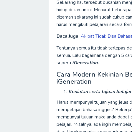
Sekarang hal tersebut bukanlah menj
hidup di zaman ini. Menurut beberap
dizaman sekarang ini sudah cukup ca
harus mengikuti pelajaran secara form
Baca Juga:
Akibat Tidak Bisa Bahasa
Tentunya semua itu tidak terlepas d
semua. Lalu bagaimana dengan 5 cara
seperti
iGeneration.
Cara Modern Kekinian Be
iGeneration
Keniatan serta tujuan belajar
Harus mempunyai tujuan yang jelas d
mempelajari bahasa inggris? Bekerja
mempunyai tujuan maka anda dapat d
pelajari. Misalnya, ada ingin mempela
dapat berkomunikasi menggukan bahas