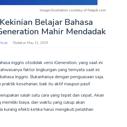
image illustration courtesy of freepik.com
Kekinian Belajar Bahasa
iGeneration Mahir Mendadak
ficial
Posted on
May 21, 2019
hasa inggris otodidak versi iGeneration, yang saat ini
bahwasanya faktor lingkungan yang ternyata saat ini
bahasa Inggris. Bukanhanya dengan penguasaan saja,
ktik keseharian, baik itu aktif maupun pasif.
merupakan salah satu cara yang tepat dan cepat. Akan
g memiliki biaya, dan waktu yang cukup akan
a kurang efekti ketika harus mengikuti pelatihan