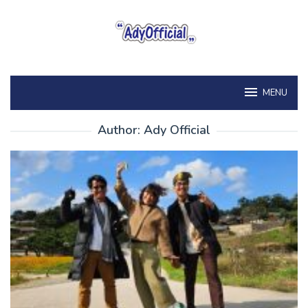
Skip
to
content
MENU
Author:
Ady Official