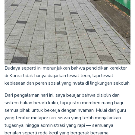
Budaya seperti ini menunjukkan bahwa pendidikan karakter
di Korea tidak hanya diajarkan lewat teori, tapi lewat
kebiasaan dan peran sosial yang nyata di lingkungan sekolah.
Dari pengalaman hari ini, saya belajar bahwa disiplin dan
sistem bukan berarti kaku, tapi justru memberi ruang bagi
semua pihak untuk bekerja dengan nyaman. Mulai dari guru
yang teratur melapor izin, siswa yang tertib menjalankan
tugasnya, hingga administrasi yang rapi — semuanya
berjalan seperti roda kecil yang bergerak bersama.