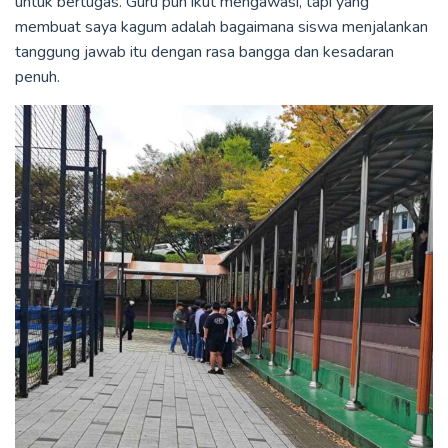
untuk bertugas. Guru pun ikut mengawasi, tapi yang
membuat saya kagum adalah bagaimana siswa menjalankan
tanggung jawab itu dengan rasa bangga dan kesadaran
penuh.