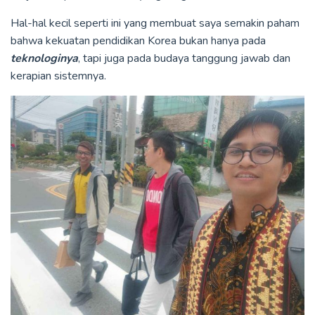
Hal-hal kecil seperti ini yang membuat saya semakin paham
bahwa kekuatan pendidikan Korea bukan hanya pada
teknologinya
, tapi juga pada budaya tanggung jawab dan
kerapian sistemnya.