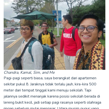
Chandra, Kamal, Sim, and Me
Pagi-pagi seperti biasa, saya berangkat dari apartemen
sekitar pukul 8. Jaraknya tidak terlalu jauh, kira-kira 500
meter dari tempat tinggal kami menuju sekolah. Tapi
jalannya sedikit menanjak karena posisi sekolah berada di
lereng bukit kecil, jadi setiap pagi rasanya seperti olahraga
ringan sebelum mulai mengajar. Udara musim gugur yang