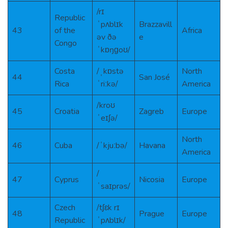
/rɪ
Republic
ˈpʌblɪk
Brazzavill
43
of the
Africa
əv ðə
e
Congo
ˈkɒŋɡoʊ/
Costa
/ˌkɒstə
North
44
San José
Rica
ˈriːkə/
America
/kroʊ
45
Croatia
Zagreb
Europe
ˈeɪʃə/
North
46
Cuba
/ˈkjuːbə/
Havana
America
/
47
Cyprus
Nicosia
Europe
ˈsaɪprəs/
Czech
/tʃɛk rɪ
48
Prague
Europe
Republic
ˈpʌblɪk/