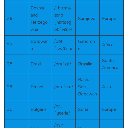
Bosnia
/ˈbɒzniə
and
ænd
26
Sarajevo
Europe
Herzego
ˌhɛrtsəɡ
vina
oʊˈviːnə/
Botswan
/bɒt
Gaboron
27
Africa
a
ˈswɑːnə/
e
South
28
Brazil
/brəˈzɪl/
Brasília
America
Bandar
29
Brunei
/bruːˈnaɪ/
Seri
Asia
Begawan
/bʌl
30
Bulgaria
Sofia
Europe
ˈɡɛəriə/
/bɜːr