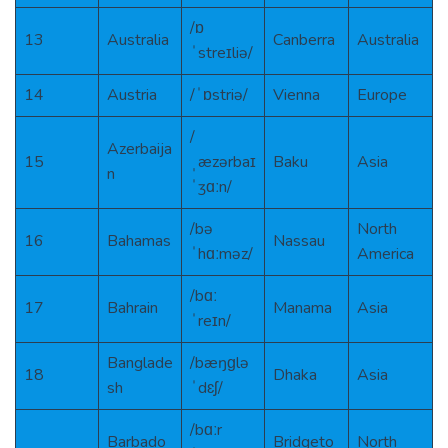
/ɒ
13
Australia
Canberra
Australia
ˈstreɪliə/
14
Austria
/ˈɒstriə/
Vienna
Europe
/
Azerbaija
15
ˌæzərbaɪ
Baku
Asia
n
ˈʒɑːn/
/bə
North
16
Bahamas
Nassau
ˈhɑːməz/
America
/bɑː
17
Bahrain
Manama
Asia
ˈreɪn/
Banglade
/bæŋɡlə
18
Dhaka
Asia
sh
ˈdɛʃ/
/bɑːr
Barbado
Bridgeto
North