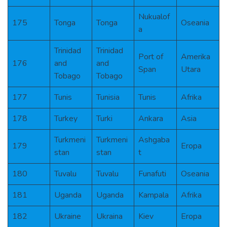
Nukualof
175
Tonga
Tonga
Oseania
a
Trinidad
Trinidad
Port of
Amerika
176
and
and
Span
Utara
Tobago
Tobago
177
Tunis
Tunisia
Tunis
Afrika
178
Turkey
Turki
Ankara
Asia
Turkmeni
Turkmeni
Ashgaba
179
Eropa
stan
stan
t
180
Tuvalu
Tuvalu
Funafuti
Oseania
181
Uganda
Uganda
Kampala
Afrika
182
Ukraine
Ukraina
Kiev
Eropa