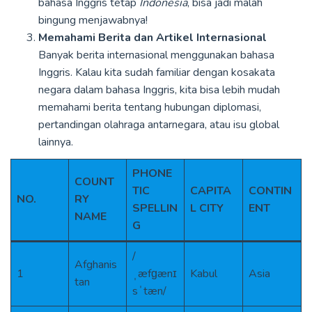
bahasa Inggris tetap
Indonesia
, bisa jadi malah
bingung menjawabnya!
Memahami Berita dan Artikel Internasional
Banyak berita internasional menggunakan bahasa
Inggris. Kalau kita sudah familiar dengan kosakata
negara dalam bahasa Inggris, kita bisa lebih mudah
memahami berita tentang hubungan diplomasi,
pertandingan olahraga antarnegara, atau isu global
lainnya.
PHONE
COUNT
TIC
CAPITA
CONTIN
NO.
RY
SPELLIN
L CITY
ENT
NAME
G
/
Afghanis
1
ˌæfɡænɪ
Kabul
Asia
tan
sˈtæn/