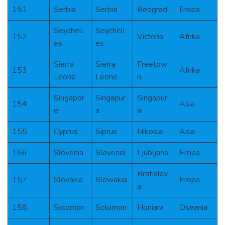
151
Serbia
Serbia
Beograd
Eropa
Seychell
Seychell
152
Victoria
Afrika
es
es
Sierra
Sierra
Freetow
153
Afrika
Leone
Leone
n
Singapor
Singapur
Singapur
154
Asia
e
a
a
155
Cyprus
Siprus
Nikosia
Asia
156
Slovenia
Slovenia
Ljubljana
Eropa
Bratislav
157
Slovakia
Slowakia
Eropa
a
158
Solomon
Solomon
Honiara
Oseania