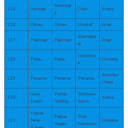
Norwegi
125
Norway
Oslo
Eropa
a
126
Oman
Oman
Muskat
Asia
Islamaba
127
Pakistan
Pakistan
Asia
d
Melekeo
128
Palau
Palau
Oseania
k
Amerika
129
Panama
Panama
Panama
Utara
Ivory
Pantai
Yamouss
130
Afrika
Coast
Gading
oukro
Papua
Papua
Port
131
New
Oseania
Nugini
Moresby
Guinea