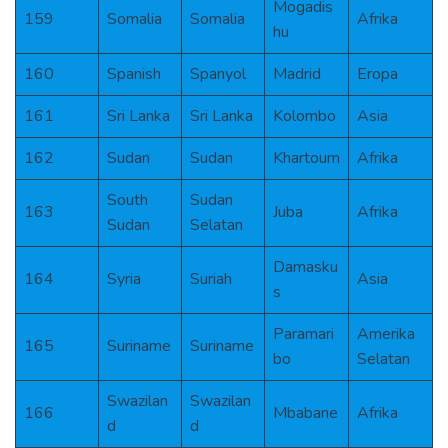
Mogadis
159
Somalia
Somalia
Afrika
hu
160
Spanish
Spanyol
Madrid
Eropa
161
Sri Lanka
Sri Lanka
Kolombo
Asia
162
Sudan
Sudan
Khartoum
Afrika
South
Sudan
163
Juba
Afrika
Sudan
Selatan
Damasku
164
Syria
Suriah
Asia
s
Paramari
Amerika
165
Suriname
Suriname
bo
Selatan
Swazilan
Swazilan
166
Mbabane
Afrika
d
d