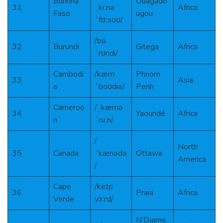
Burkina
Ouagado
31
ˌkiːnə
Africa
Faso
ugou
ˈfɑːsoʊ/
/bə
32
Burundi
Gitega
Africa
ˈrʊndi/
Cambodi
/kæm
Phnom
33
Asia
a
ˈboʊdiə/
Penh
Cameroo
/ˌkæmə
34
Yaoundé
Africa
n
ˈruːn/
/
North
35
Canada
ˈkænədə
Ottawa
America
/
Cape
/keɪp
36
Praia
Africa
Verde
vɜːrd/
N’Djame