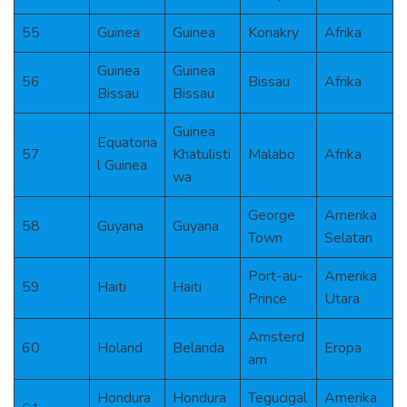
55
Guinea
Guinea
Konakry
Afrika
Guinea
Guinea
56
Bissau
Afrika
Bissau
Bissau
Guinea
Equatoria
57
Khatulisti
Malabo
Afrika
l Guinea
wa
George
Amerika
58
Guyana
Guyana
Town
Selatan
Port-au-
Amerika
59
Haiti
Haiti
Prince
Utara
Amsterd
60
Holand
Belanda
Eropa
am
Hondura
Hondura
Tegucigal
Amerika