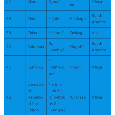
37
Chad
/tʃæd/
Africa
na
South
38
Chile
/ˈtʃɪli/
Santiago
America
39
China
/ˈtʃaɪnə/
Beijing
Asia
/kə
South
40
Colombia
Bogotá
ˈlʌmbiə/
America
/
41
Comoros
ˈkɒməro
Moroni
Africa
ʊz/
Democra
/ˌdɛmə
tic
ˈkrætɪk
42
Republic
rɪˈpʌblɪk
Kinshasa
Africa
of the
əv ðə
Congo
ˈkɒŋɡoʊ/