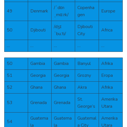
/ˈdɛn
Copenha
49
Denmark
Europe
ˌmɑːrk/
gen
/dʒɪ
Djibouti
50
Djibouti
Africa
ˈbuːti/
City
…
…
…
…
…
50
Gambia
Gambia
Banyul
Afrika
51
Georgia
Georgia
Grozny
Eropa
52
Ghana
Ghana
Akra
Afrika
St.
Amerika
53
Grenada
Grenada
George’s
Utara
Guatema
Guatema
Guatemal
Amerika
54
la
la
a City
Utara