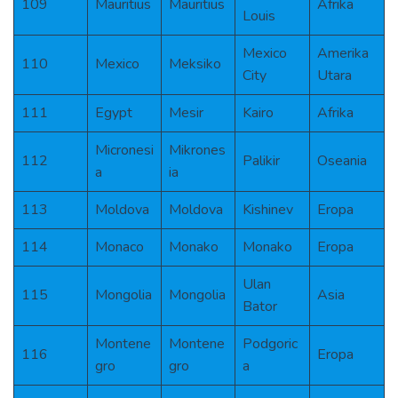
109
Mauritius
Mauritius
Afrika
Louis
Mexico
Amerika
110
Mexico
Meksiko
City
Utara
111
Egypt
Mesir
Kairo
Afrika
Micronesi
Mikrones
112
Palikir
Oseania
a
ia
113
Moldova
Moldova
Kishinev
Eropa
114
Monaco
Monako
Monako
Eropa
Ulan
115
Mongolia
Mongolia
Asia
Bator
Montene
Montene
Podgoric
116
Eropa
gro
gro
a