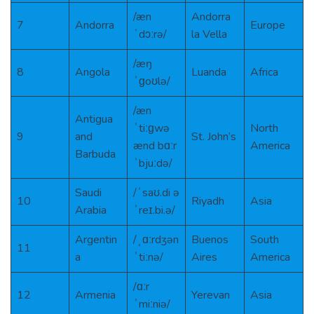
/æn
Andorra
7
Andorra
Europe
ˈdɔːrə/
la Vella
/æŋ
8
Angola
Luanda
Africa
ˈɡoʊlə/
/æn
Antigua
ˈtiːɡwə
North
9
and
St. John’s
ænd bɑːr
America
Barbuda
ˈbjuːdə/
Saudi
/ˈsaʊ.di ə
10
Riyadh
Asia
Arabia
ˈreɪ.bi.ə/
Argentin
/ˌɑːrdʒən
Buenos
South
11
a
ˈtiːnə/
Aires
America
/ɑːr
12
Armenia
Yerevan
Asia
ˈmiːniə/