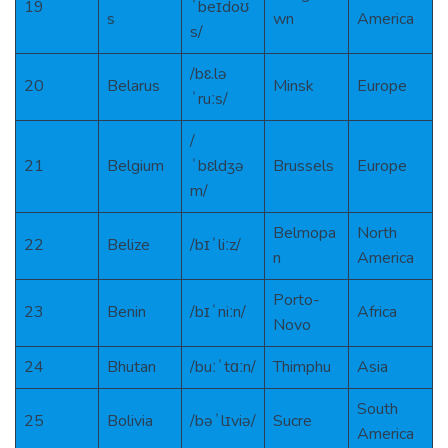
19
ˈbeɪdoʊ
s
wn
America
s/
/bɛ.lə
20
Belarus
Minsk
Europe
ˈruːs/
/
21
Belgium
ˈbɛldʒə
Brussels
Europe
m/
Belmopa
North
22
Belize
/bɪˈliːz/
n
America
Porto-
23
Benin
/bɪˈniːn/
Africa
Novo
24
Bhutan
/buːˈtɑːn/
Thimphu
Asia
South
25
Bolivia
/bəˈlɪviə/
Sucre
America