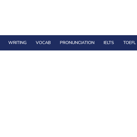
WRITING
VOCAB
PRONUNCIATION
IELTS
TOEFL