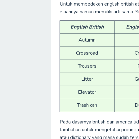
Untuk membedakan english british ata
ejaannya namun memiliki arti sama. Si
English British
Engis
Autumn
Crossroad
C
Trousers
Litter
G
Elevator
Trash can
D
Pada dasarnya british dan america tida
tambahan untuk mengetahui prounciat
atau dictionary yang mana sudah terse