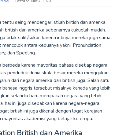
ficial
Posted on
June 4, 2020
 tentu seing mendengar istilah british dan amerika,
 british dan amerika sebenarnya cukuplah mudah.
ga tidak sulit/sukar, karena intinya mereka juga sama.
 mencolok antara keduanya yakni: Pronunciation
ry, dan Speeling.
a berbeda karena mayoritas bahasa disetiap negara
tas penduduk dunia skala besar mereka menggukan
aruh dari negara amerika dan british juga. Salah satu
bahasa inggris tersebut misalnya kanada yang lebih
ngkan selandia baru merupakan negara yang lebih
ika, hal ini juga disebabkan karena negara-negara
gat brtish ini juga dikenal dengan logat kerajaan
ga mayoritas akademisi yang belajar ke eropa.
ion British dan Amerika