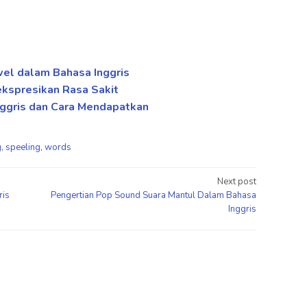
el dalam Bahasa Inggris
kspresikan Rasa Sakit
nggris dan Cara Mendapatkan
g
,
speeling
,
words
Next post
ris
Pengertian Pop Sound Suara Mantul Dalam Bahasa
Inggris