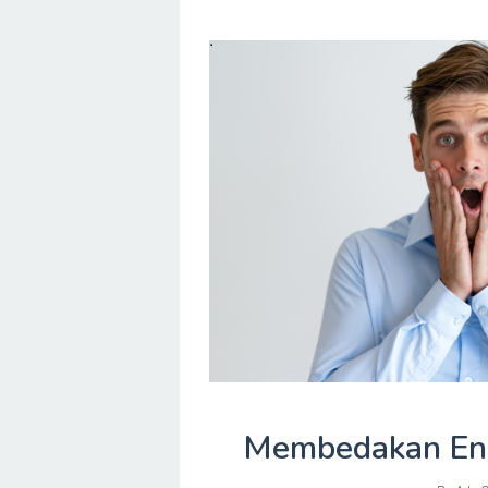
Membedakan Engl