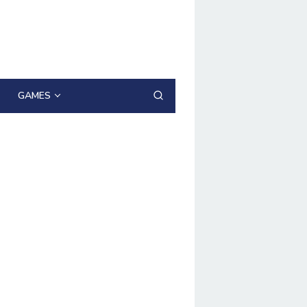
GAMES