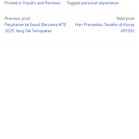
Posted in
Travels and Reviews
Tagged
personal experience
Post
Previous post
Next post
Perjalanan ke Seoul Bersama IKTE
Hari Presentasi Terakhir di Korea
navigation
2025 Yang Tak Terlupakan
APCEIU