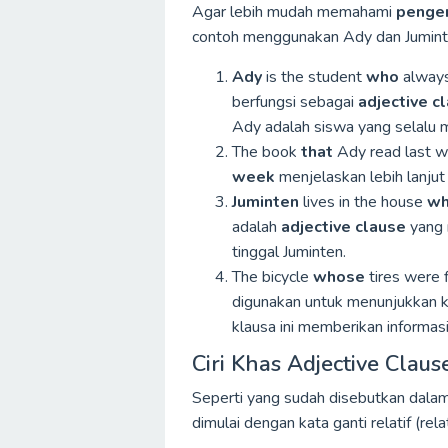
Agar lebih mudah memahami
penger
contoh menggunakan Ady dan Jumint
Ady
is the student
who
always
berfungsi sebagai
adjective c
Ady adalah siswa yang selalu m
The book
that
Ady read last we
week
menjelaskan lebih lanjut
Juminten
lives in the house
wh
adalah
adjective clause
yang 
tinggal Juminten.
The bicycle
whose
tires were 
digunakan untuk menunjukkan k
klausa ini memberikan informas
Ciri Khas Adjective Claus
Seperti yang sudah disebutkan dala
dimulai dengan kata ganti relatif (rel