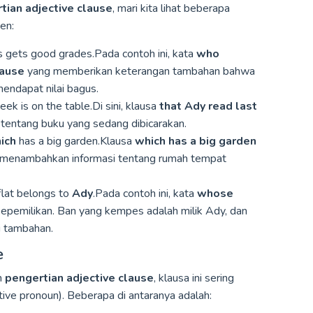
tian adjective clause
, mari kita lihat beberapa
en:
 gets good grades.Pada contoh ini, kata
who
lause
yang memberikan keterangan tambahan bahwa
endapat nilai bagus.
ek is on the table.Di sini, klausa
that Ady read last
 tentang buku yang sedang dibicarakan.
ich
has a big garden.Klausa
which has a big garden
menambahkan informasi tentang rumah tempat
flat belongs to
Ady
.Pada contoh ini, kata
whose
epemilikan. Ban yang kempes adalah milik Ady, dan
i tambahan.
e
m
pengertian adjective clause
, klausa ini sering
ative pronoun). Beberapa di antaranya adalah: