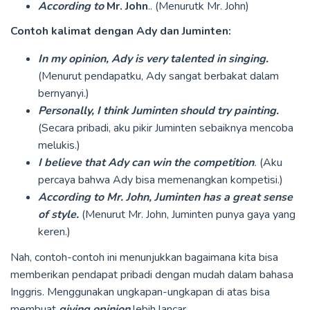
According to
Mr. John
.. (Menurutk Mr. John)
Contoh kalimat dengan Ady dan Juminten:
In my opinion, Ady is very talented in singing.
(Menurut pendapatku, Ady sangat berbakat dalam
bernyanyi.)
Personally, I think Juminten should try painting.
(Secara pribadi, aku pikir Juminten sebaiknya mencoba
melukis.)
I believe that Ady can win the competition
.
(Aku
percaya bahwa Ady bisa memenangkan kompetisi.)
According to Mr. John, Juminten has a great sense
of style.
(Menurut Mr. John, Juminten punya gaya yang
keren.)
Nah, contoh-contoh ini menunjukkan bagaimana kita bisa
memberikan pendapat pribadi dengan mudah dalam bahasa
Inggris. Menggunakan ungkapan-ungkapan di atas bisa
membuat
giving opinion
lebih lancar.