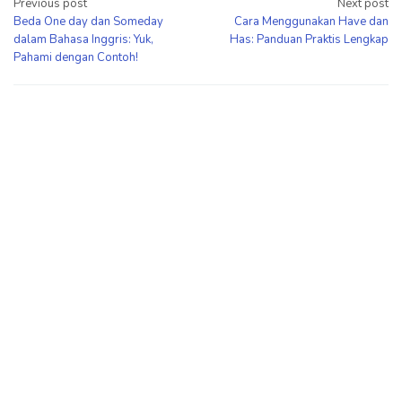
Post
Previous post
Next post
Beda One day dan Someday
Cara Menggunakan Have dan
navigation
dalam Bahasa Inggris: Yuk,
Has: Panduan Praktis Lengkap
Pahami dengan Contoh!