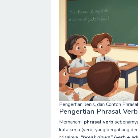
Pengertian, Jenis, dan Contoh Phras
Pengertian Phrasal Verb
Memahami
phrasal verb
sebenarnya 
kata kerja (verb) yang bergabung den
Misalnya,
“break down” (verb + ad