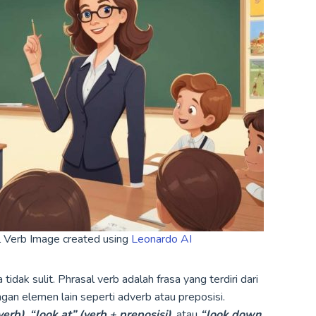
al Verb Image created using
Leonardo AI
tidak sulit. Phrasal verb adalah frasa yang terdiri dari
gan elemen lain seperti adverb atau preposisi.
verb)
,
“look at” (verb + preposisi)
, atau
“look down