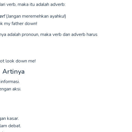
ari verb, maka itu adalah adverb:
er!
(Jangan meremehkan ayahku!)
ok my father down!
nya adalah pronoun, maka verb dan adverb harus
not look down me!
 Artinya
informasi.
ngan aksi.
an kasar.
lam debat.