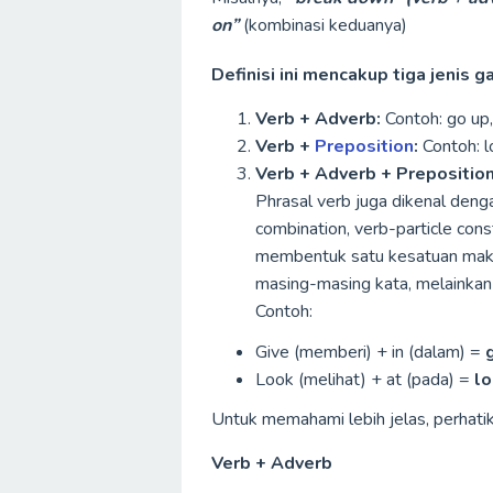
on”
(kombinasi keduanya)
Definisi ini mencakup tiga jenis 
Verb + Adverb:
Contoh: go up,
Verb +
Preposition
:
Contoh: l
Verb + Adverb + Preposition
Phrasal verb juga dikenal denga
combination, verb-particle cons
membentuk satu kesatuan makna 
masing-masing kata, melainkan 
Contoh:
Give (memberi) + in (dalam) =
g
Look (melihat) + at (pada) =
lo
Untuk memahami lebih jelas, perhatik
Verb + Adverb