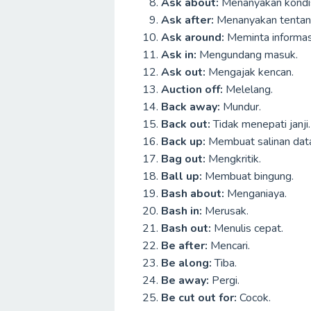
Ask about:
Menanyakan kondis
Ask after:
Menanyakan tentan
Ask around:
Meminta informasi
Ask in:
Mengundang masuk.
Ask out:
Mengajak kencan.
Auction off:
Melelang.
Back away:
Mundur.
Back out:
Tidak menepati janji.
Back up:
Membuat salinan dat
Bag out:
Mengkritik.
Ball up:
Membuat bingung.
Bash about:
Menganiaya.
Bash in:
Merusak.
Bash out:
Menulis cepat.
Be after:
Mencari.
Be along:
Tiba.
Be away:
Pergi.
Be cut out for:
Cocok.