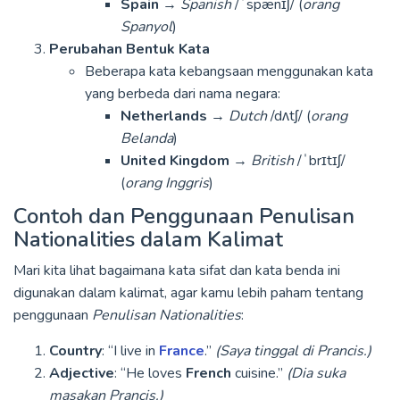
Spain
→
Spanish
/ˈspænɪʃ/ (
orang
Spanyol
)
Perubahan Bentuk Kata
Beberapa kata kebangsaan menggunakan kata
yang berbeda dari nama negara:
Netherlands
→
Dutch
/dʌtʃ/ (
orang
Belanda
)
United Kingdom
→
British
/ˈbrɪtɪʃ/
(
orang Inggris
)
Contoh dan Penggunaan Penulisan
Nationalities dalam Kalimat
Mari kita lihat bagaimana kata sifat dan kata benda ini
digunakan dalam kalimat, agar kamu lebih paham tentang
penggunaan
Penulisan Nationalities
:
Country
: “I live in
France
.”
(Saya tinggal di Prancis.)
Adjective
: “He loves
French
cuisine.”
(Dia suka
masakan Prancis.)