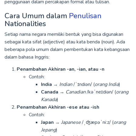
penggunaan dalam percakapan formal atau tulisan.
Cara Umum dalam
Penulisan
Nationalities
Setiap nama negara memiliki bentuk yang bisa digunakan
sebagai kata sifat (adjective) atau kata benda (noun). Ada
beberapa pola umum dalam pembentukan kata kebangsaan
dalam bahasa Inggris:
Penambahan Akhiran -an, -ian, atau -n
Contoh:
India
→
Indian
/ˈɪndiən/ (
orang India
)
Canada
→
Canadian
/kəˈneɪdiən/ (
orang
Kanada
)
Penambahan Akhiran -ese atau -ish
Contoh:
Japan
→
Japanese
/ˌʤæpəˈniːz/ (
orang
Jepang
)