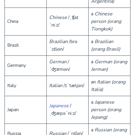
Argentina)
a
Chinese
Chinese
/ˌʧaɪ
China
person
(orang
ˈniːz/
Tiongkok)
Brazilian
/brə
a
Brazilian
Brazil
ˈzɪliən/
(orang Brasil)
German
/
a
German
(orang
Germany
ˈʤɜrmən/
Jerman)
an
Italian
(orang
Italy
Italian
/ɪˈtæljən/
Italia)
a
Japanese
Japanese
/
Japan
person
(orang
ˌʤæpəˈniːz/
Jepang)
a
Russian
(orang
Russia
Russian
/ˈrʌʃən/